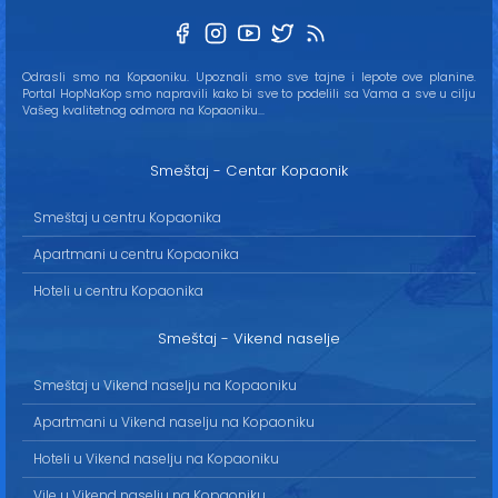
Odrasli smo na Kopaoniku. Upoznali smo sve tajne i lepote ove planine.
Portal HopNaKop smo napravili kako bi sve to podelili sa Vama a sve u cilju
Vašeg kvalitetnog odmora na Kopaoniku...
Smeštaj - Centar Kopaonik
Smeštaj u centru Kopaonika
Apartmani u centru Kopaonika
Hoteli u centru Kopaonika
Smeštaj - Vikend naselje
Smeštaj u Vikend naselju na Kopaoniku
Apartmani u Vikend naselju na Kopaoniku
Hoteli u Vikend naselju na Kopaoniku
Vile u Vikend naselju na Kopaoniku