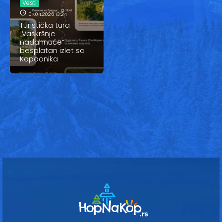
Vesti
Vesti
07.04.2026 13:24
Oglasi
Turistička tura
„Vaskršnje
nadahnuće“ –
Galerija
besplatan izlet sa
Kopaonika
Copyright© 2020
HopNaKop