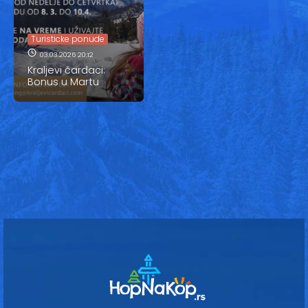
Vesti
Oglasi
Turisticke ponude
03.03.2026 20:12
Galerija
Kraljevi čardaci:
Bonus u Martu
Copyright© 2020
HopNaKop