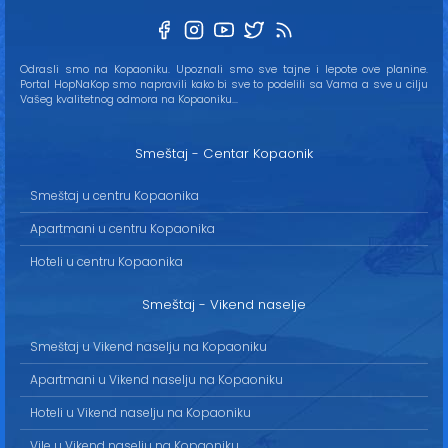
Odrasli smo na Kopaoniku. Upoznali smo sve tajne i lepote ove planine.
Portal HopNaKop smo napravili kako bi sve to podelili sa Vama a sve u cilju
Vašeg kvalitetnog odmora na Kopaoniku...
Smeštaj - Centar Kopaonik
Smeštaj u centru Kopaonika
Apartmani u centru Kopaonika
Hoteli u centru Kopaonika
Smeštaj - Vikend naselje
Smeštaj u Vikend naselju na Kopaoniku
Apartmani u Vikend naselju na Kopaoniku
Hoteli u Vikend naselju na Kopaoniku
Vile u Vikend naselju na Kopaoniku