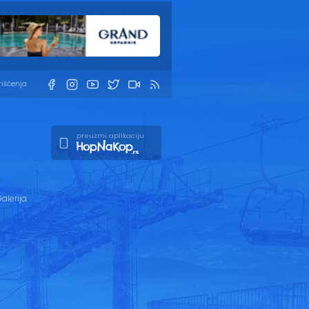
rišćenja
preuzmi aplikaciju
alerija