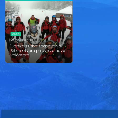
Vesti
10.07.2025 19:36
Gorska služba spasavanja
Srbije otvara prijave za nove
volontere