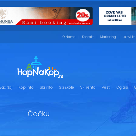
O Nama
Kontakt
Marketing
Uslovi ko
Sadržaj
Kop Info
Ski info
Ski škole
Ski renta
Vesti
Oglasi
G
Čačku