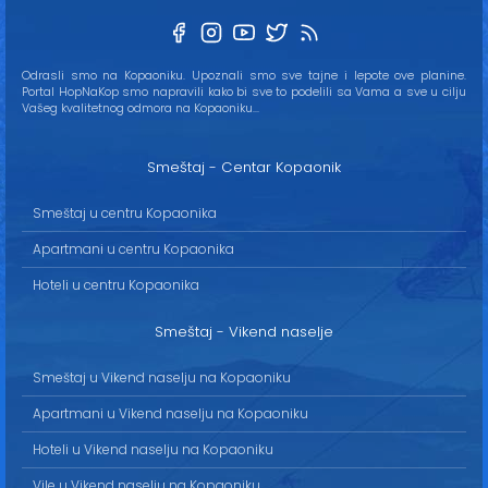
Odrasli smo na Kopaoniku. Upoznali smo sve tajne i lepote ove planine.
Portal HopNaKop smo napravili kako bi sve to podelili sa Vama a sve u cilju
Vašeg kvalitetnog odmora na Kopaoniku...
Smeštaj - Centar Kopaonik
Smeštaj u centru Kopaonika
Apartmani u centru Kopaonika
Hoteli u centru Kopaonika
Smeštaj - Vikend naselje
Smeštaj u Vikend naselju na Kopaoniku
Apartmani u Vikend naselju na Kopaoniku
Hoteli u Vikend naselju na Kopaoniku
Vile u Vikend naselju na Kopaoniku