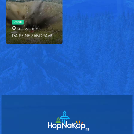
Vesti
Oglasi
Vesti
Galerija
14.09.2018 11:17
DA SE NE ZABORAVI!
Copyright© 2020
HopNaKop