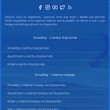
Odrasli smo na Kopaoniku. Upoznali smo sve tajne i lepote ove planine.
Portal HopNaKop smo napravili kako bi sve to podelili sa Vama a sve u cilju
Vašeg kvalitetnog odmora na Kopaoniku...
Smeštaj - Centar Kopaonik
Smeštaj u centru Kopaonika
Apartmani u centru Kopaonika
Hoteli u centru Kopaonika
Smeštaj - Vikend naselje
Smeštaj u Vikend naselju na Kopaoniku
Apartmani u Vikend naselju na Kopaoniku
Hoteli u Vikend naselju na Kopaoniku
Vile u Vikend naselju na Kopaoniku