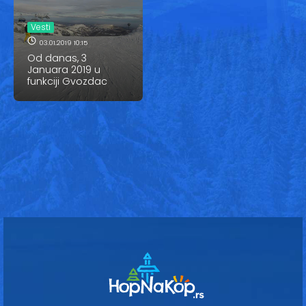
Vesti
Vesti
Oglasi
03.01.2019 10:15
Od danas, 3
Galerija
Januara 2019 u
funkciji Gvozdac
Copyright© 2020
HopNaKop