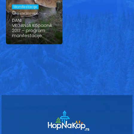
Vesti
Manifestacije
Oglasi
24.08.2017 15:19
DANI
VRGANJA Kopaonik
Galerija
2017 – program
manifestacije
Copyright© 2020
HopNaKop