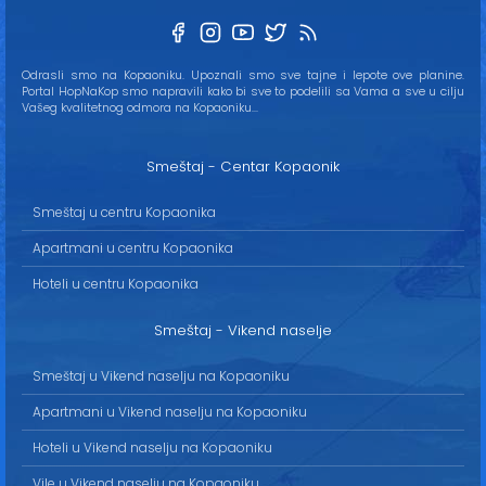
Odrasli smo na Kopaoniku. Upoznali smo sve tajne i lepote ove planine.
Portal HopNaKop smo napravili kako bi sve to podelili sa Vama a sve u cilju
Vašeg kvalitetnog odmora na Kopaoniku...
Smeštaj - Centar Kopaonik
Smeštaj u centru Kopaonika
Apartmani u centru Kopaonika
Hoteli u centru Kopaonika
Smeštaj - Vikend naselje
Smeštaj u Vikend naselju na Kopaoniku
Apartmani u Vikend naselju na Kopaoniku
Hoteli u Vikend naselju na Kopaoniku
Vile u Vikend naselju na Kopaoniku