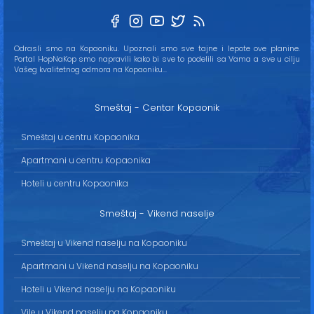
Odrasli smo na Kopaoniku. Upoznali smo sve tajne i lepote ove planine.
Portal HopNaKop smo napravili kako bi sve to podelili sa Vama a sve u cilju
Vašeg kvalitetnog odmora na Kopaoniku...
Smeštaj - Centar Kopaonik
Smeštaj u centru Kopaonika
Apartmani u centru Kopaonika
Hoteli u centru Kopaonika
Smeštaj - Vikend naselje
Smeštaj u Vikend naselju na Kopaoniku
Apartmani u Vikend naselju na Kopaoniku
Hoteli u Vikend naselju na Kopaoniku
Vile u Vikend naselju na Kopaoniku