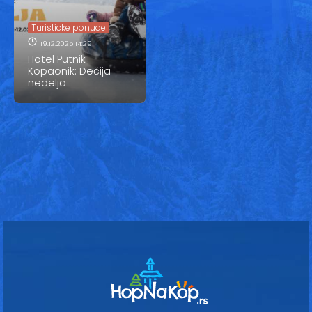
Vesti
Turisticke ponude
Oglasi
19.12.2025 14:29
Hotel Putnik
Galerija
Kopaonik: Dečija
nedelja
Copyright© 2020
HopNaKop