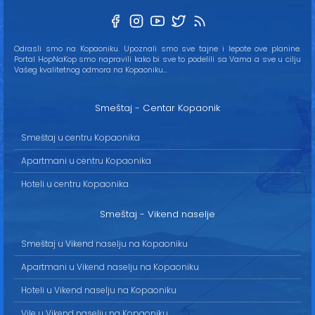
Odrasli smo na Kopaoniku. Upoznali smo sve tajne i lepote ove planine.
Portal HopNaKop smo napravili kako bi sve to podelili sa Vama a sve u cilju
Vašeg kvalitetnog odmora na Kopaoniku...
Smeštaj - Centar Kopaonik
Smeštaj u centru Kopaonika
Apartmani u centru Kopaonika
Hoteli u centru Kopaonika
Smeštaj - Vikend naselje
Smeštaj u Vikend naselju na Kopaoniku
Apartmani u Vikend naselju na Kopaoniku
Hoteli u Vikend naselju na Kopaoniku
Vile u Vikend naselju na Kopaoniku