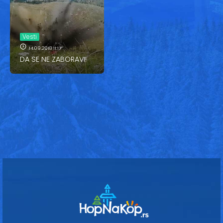
Vesti
Oglasi
Vesti
Galerija
14.09.2018 11:17
DA SE NE ZABORAVI!
Copyright© 2020
HopNaKop