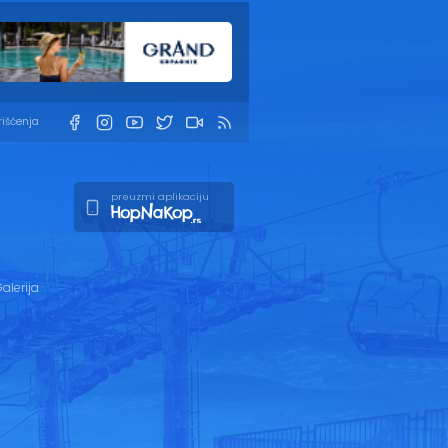
rišćenja
preuzmi aplikaciju
alerija