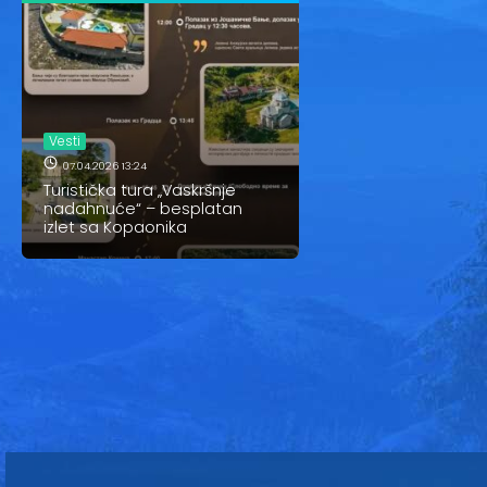
Vesti
07.04.2026 13:24
Turistička tura „Vaskršnje
nadahnuće“ – besplatan
izlet sa Kopaonika