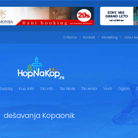
O Nama
Kontakt
Marketing
Uslovi ko
Sadržaj
Kop Info
Ski info
Ski škole
Ski renta
Vesti
Oglasi
G
dešavanja Kopaonik