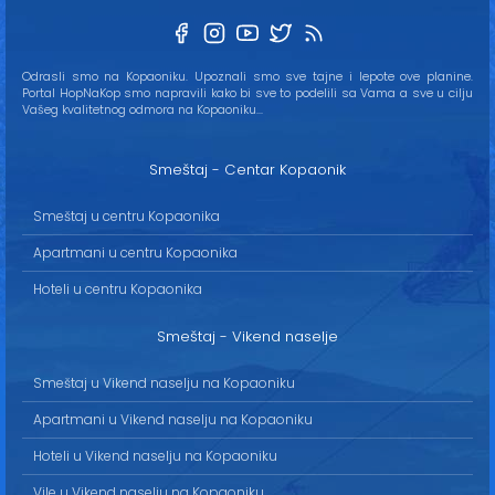
Odrasli smo na Kopaoniku. Upoznali smo sve tajne i lepote ove planine.
Portal HopNaKop smo napravili kako bi sve to podelili sa Vama a sve u cilju
Vašeg kvalitetnog odmora na Kopaoniku...
Smeštaj - Centar Kopaonik
Smeštaj u centru Kopaonika
Apartmani u centru Kopaonika
Hoteli u centru Kopaonika
Smeštaj - Vikend naselje
Smeštaj u Vikend naselju na Kopaoniku
Apartmani u Vikend naselju na Kopaoniku
Hoteli u Vikend naselju na Kopaoniku
Vile u Vikend naselju na Kopaoniku