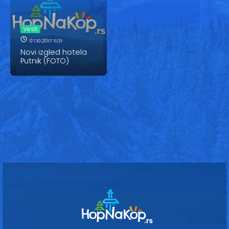
Vesti
Oglasi
Vesti
07.10.2017 11:31
Galerija
Novi izgled hotela
Putnik (FOTO)
Copyright© 2020
HopNaKop