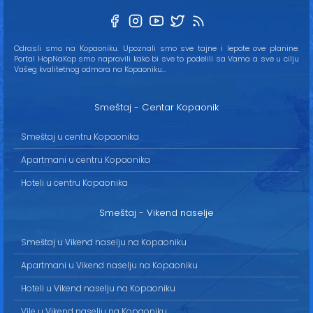
Odrasli smo na Kopaoniku. Upoznali smo sve tajne i lepote ove planine.
Portal HopNaKop smo napravili kako bi sve to podelili sa Vama a sve u cilju
Vašeg kvalitetnog odmora na Kopaoniku...
Smeštaj - Centar Kopaonik
Smeštaj u centru Kopaonika
Apartmani u centru Kopaonika
Hoteli u centru Kopaonika
Smeštaj - Vikend naselje
Smeštaj u Vikend naselju na Kopaoniku
Apartmani u Vikend naselju na Kopaoniku
Hoteli u Vikend naselju na Kopaoniku
Vile u Vikend naselju na Kopaoniku