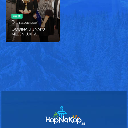
Vesti
Oglasi
Vesti
24.12.2018 13:28
Galerija
GODINA U ZNAKU
MUJEN LUX-A
Copyright© 2020
HopNaKop