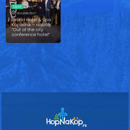
Vesti
Vesti
Oglasi
19.11.2018 20:17
Grand Hotel & Spa
Kopaonik – najbolji
Galerija
“Out of the city
conference hotel”
Copyright© 2020
HopNaKop