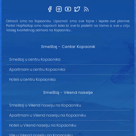
Odrasli smo na Kopaoniku. Upoznali smo sve tajne i lepote ove planine.
Portal HopNaKop smo napravili kako bi sve to podelili sa Vama a sve u cilju
Vašeg kvalitetnog odmora na Kopaoniku...
Smeštaj - Centar Kopaonik
Smeštaj u centru Kopaonika
Apartmani u centru Kopaonika
Hoteli u centru Kopaonika
Smeštaj - Vikend naselje
Smeštaj u Vikend naselju na Kopaoniku
Apartmani u Vikend naselju na Kopaoniku
Hoteli u Vikend naselju na Kopaoniku
Vile u Vikend naselju na Kopaoniku