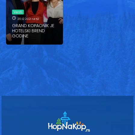
Vesti
Vesti
Oglasi
20.12.2021 14:52
GRAND KOPAONIK JE
Galerija
HOTELSKI BREND
GODINE
Copyright© 2020
HopNaKop