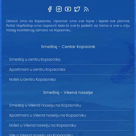
Odrasli smo na Kopaoniku. Upoznali smo sve tajne i lepote ove planine.
Portal HopNaKop smo napravili kako bi sve to podelili sa Vama a sve u cilju
Vašeg kvalitetnog odmora na Kopaoniku...
Smeštaj - Centar Kopaonik
Smeštaj u centru Kopaonika
Apartmani u centru Kopaonika
Hoteli u centru Kopaonika
Smeštaj - Vikend naselje
Smeštaj u Vikend naselju na Kopaoniku
Apartmani u Vikend naselju na Kopaoniku
Hoteli u Vikend naselju na Kopaoniku
Vile u Vikend naselju na Kopaoniku