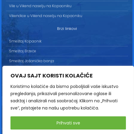
Vile u Vikend naselju na Kopaoniku
Vikendice u Vikend naselju na Kopaoniku
Brzi linkovi
Smeštaj Kopaonik
Smeštaj Brzeće
Smeštaj Jošanička banja
Uslovi korišćenja
OVAJ SAJT KORISTI KOLAČIĆE
Marketing
Koristimo kolačiće da bismo poboljšali vaše iskustvo
Politika privatnosti
pregledanja, prikazivali personalizovane oglase ili
Kontakt
sadržaj i analizirali naš saobraćaj. Klikom na „Prihvati
sve“, pristajete na našu upotrebu kolačića.
Copyright© 2013-2026 | HopNaKop
Prihvati sve
Sva prava zadržana / All rights reserved