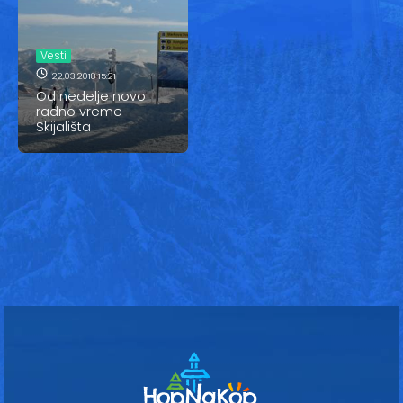
Vesti
Oglasi
Vesti
22.03.2018 15:21
Galerija
Od nedelje novo
radno vreme
Skijališta
Copyright© 2020
HopNaKop