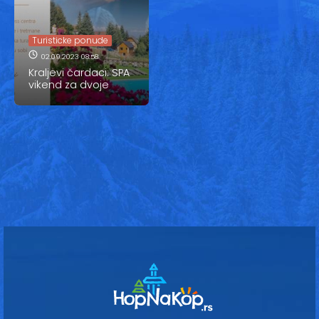
Vesti
Oglasi
Turisticke ponude
02.09.2023 08:58
Galerija
Kraljevi čardaci: SPA
vikend za dvoje
Copyright© 2020
HopNaKop