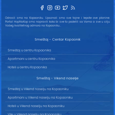
Odrasli smo na Kopaoniku. Upoznali smo sve tajne i lepote ove planine.
Portal HopNaKop smo napravili kako bi sve to podelili sa Vama a sve u cilju
Vašeg kvalitetnog odmora na Kopaoniku...
Smeštaj - Centar Kopaonik
Smeštaj u centru Kopaonika
Apartmani u centru Kopaonika
Hoteli u centru Kopaonika
Smeštaj - Vikend naselje
Smeštaj u Vikend naselju na Kopaoniku
Apartmani u Vikend naselju na Kopaoniku
Hoteli u Vikend naselju na Kopaoniku
Vile u Vikend naselju na Kopaoniku