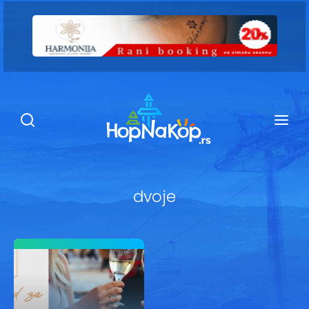
Smeštaj Kopaonik
Ugostiteljstvo
Sadržaj
Kop Info
dvoje
Ski info
Ski škole
Ski renta