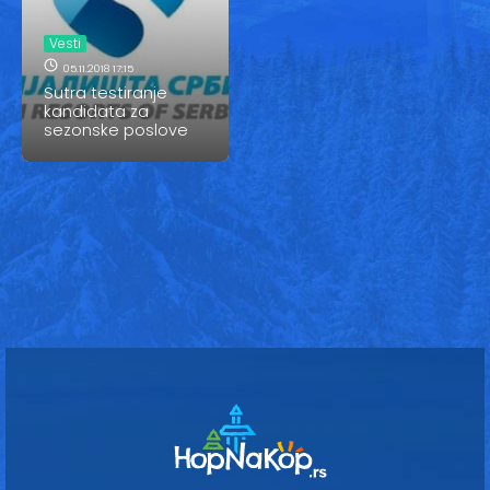
Vesti
Vesti
Oglasi
05.11.2018 17:15
Sutra testiranje
Galerija
kandidata za
sezonske poslove
Copyright© 2020
HopNaKop