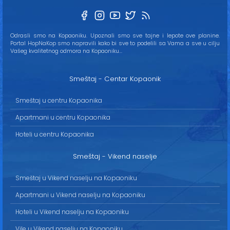
Odrasli smo na Kopaoniku. Upoznali smo sve tajne i lepote ove planine.
Portal HopNaKop smo napravili kako bi sve to podelili sa Vama a sve u cilju
Vašeg kvalitetnog odmora na Kopaoniku...
Smeštaj - Centar Kopaonik
Smeštaj u centru Kopaonika
Apartmani u centru Kopaonika
Hoteli u centru Kopaonika
Smeštaj - Vikend naselje
Smeštaj u Vikend naselju na Kopaoniku
Apartmani u Vikend naselju na Kopaoniku
Hoteli u Vikend naselju na Kopaoniku
Vile u Vikend naselju na Kopaoniku