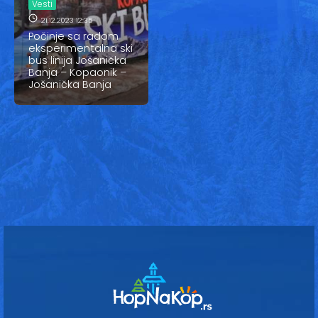
Vesti
Vesti
21.12.2023 12:35
Oglasi
Počinje sa radom
eksperimentalna ski
bus linija Jošanička
Galerija
Banja – Kopaonik –
Jošanička Banja
Copyright© 2020
HopNaKop