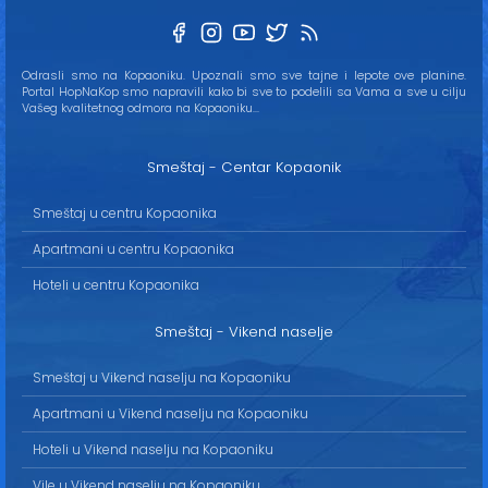
Odrasli smo na Kopaoniku. Upoznali smo sve tajne i lepote ove planine.
Portal HopNaKop smo napravili kako bi sve to podelili sa Vama a sve u cilju
Vašeg kvalitetnog odmora na Kopaoniku...
Smeštaj - Centar Kopaonik
Smeštaj u centru Kopaonika
Apartmani u centru Kopaonika
Hoteli u centru Kopaonika
Smeštaj - Vikend naselje
Smeštaj u Vikend naselju na Kopaoniku
Apartmani u Vikend naselju na Kopaoniku
Hoteli u Vikend naselju na Kopaoniku
Vile u Vikend naselju na Kopaoniku