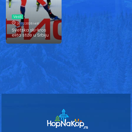
Vesti
Oglasi
Vesti
20.02.2026 14:10
Galerija
Svetska ski-kros
elita stiže u Srbiju
Copyright© 2020
HopNaKop