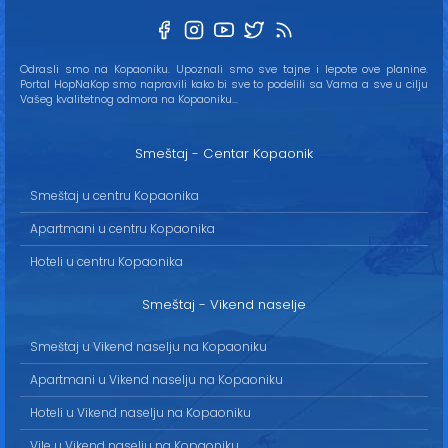
Odrasli smo na Kopaoniku. Upoznali smo sve tajne i lepote ove planine.
Portal HopNaKop smo napravili kako bi sve to podelili sa Vama a sve u cilju
Vašeg kvalitetnog odmora na Kopaoniku...
Smeštaj - Centar Kopaonik
Smeštaj u centru Kopaonika
Apartmani u centru Kopaonika
Hoteli u centru Kopaonika
Smeštaj - Vikend naselje
Smeštaj u Vikend naselju na Kopaoniku
Apartmani u Vikend naselju na Kopaoniku
Hoteli u Vikend naselju na Kopaoniku
Vile u Vikend naselju na Kopaoniku