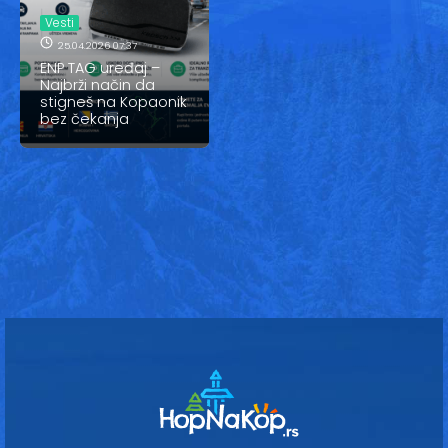
Vesti
Vesti
Oglasi
25.04.2026 07:37
ENP TAG uređaj –
Najbrži način da
Galerija
stigneš na Kopaonik
bez čekanja
Copyright© 2020
HopNaKop