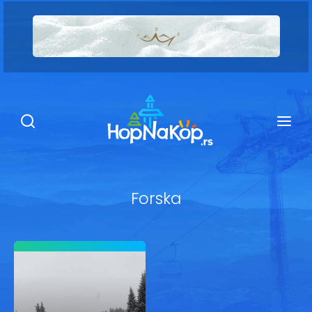
Smeštaj Kopaonik
Ugostiteljstvo
Sadržaj
Kop Info
Forska
Ski info
Ski škole
Ski renta