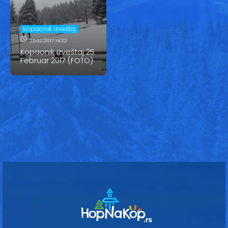
Vesti
Oglasi
Kopaonik izveštaj
25.02.2017 14:22
Galerija
Kopaonik izveštaj 25
Februar 2017 (FOTO)
Copyright© 2020
HopNaKop