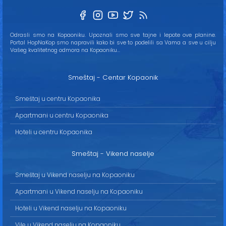
Odrasli smo na Kopaoniku. Upoznali smo sve tajne i lepote ove planine.
Portal HopNaKop smo napravili kako bi sve to podelili sa Vama a sve u cilju
Vašeg kvalitetnog odmora na Kopaoniku...
Smeštaj - Centar Kopaonik
Smeštaj u centru Kopaonika
Apartmani u centru Kopaonika
Hoteli u centru Kopaonika
Smeštaj - Vikend naselje
Smeštaj u Vikend naselju na Kopaoniku
Apartmani u Vikend naselju na Kopaoniku
Hoteli u Vikend naselju na Kopaoniku
Vile u Vikend naselju na Kopaoniku