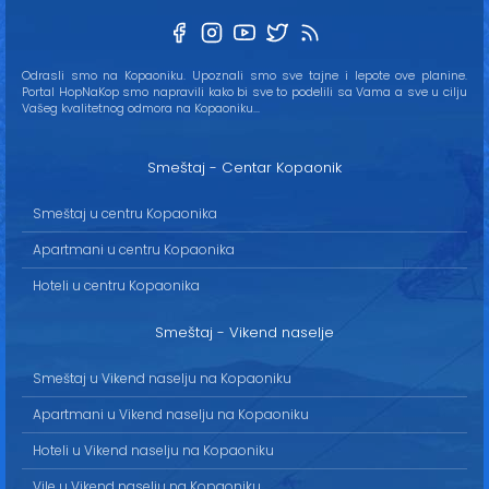
Odrasli smo na Kopaoniku. Upoznali smo sve tajne i lepote ove planine.
Portal HopNaKop smo napravili kako bi sve to podelili sa Vama a sve u cilju
Vašeg kvalitetnog odmora na Kopaoniku...
Smeštaj - Centar Kopaonik
Smeštaj u centru Kopaonika
Apartmani u centru Kopaonika
Hoteli u centru Kopaonika
Smeštaj - Vikend naselje
Smeštaj u Vikend naselju na Kopaoniku
Apartmani u Vikend naselju na Kopaoniku
Hoteli u Vikend naselju na Kopaoniku
Vile u Vikend naselju na Kopaoniku