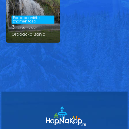
Vesti
Oglasi
Podkopaoničke
znamenitosti
Galerija
13.11.2017 21:09
Gradačka Banja
Copyright© 2020
HopNaKop