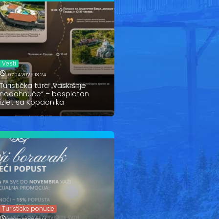
Vesti
07.04.2026 13:24
Turistička tura „Vaskršnje
nadahnuće“ – besplatan
izlet sa Kopaonika
Turisticke ponude