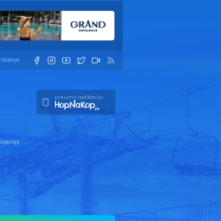
rišćenja
preuzmi aplikaciju
alerija