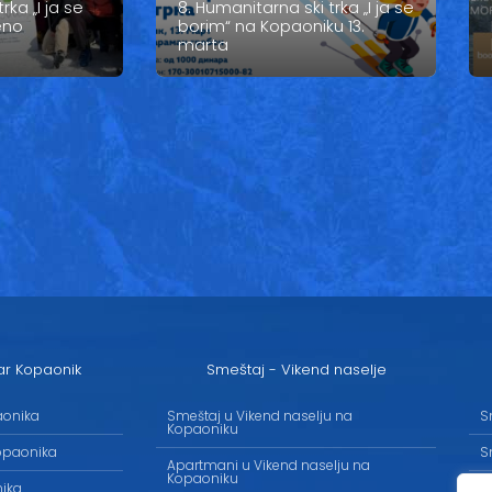
rka „I ja se
8. Humanitarna ski trka „I ja se
eno
borim“ na Kopaoniku 13.
marta
ar Kopaonik
Smeštaj - Vikend naselje
aonika
Smeštaj u Vikend naselju na
S
Kopaoniku
opaonika
S
Apartmani u Vikend naselju na
Kopaoniku
nika
S