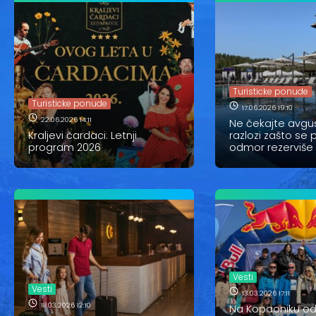
Turisticke ponude
Turisticke ponude
17.06.2026 19:10
22.06.2026 14:11
Ne čekajte avgus
Kraljevi čardaci: Letnji
razlozi zašto se p
program 2026
odmor rezerviše
Vesti
Vesti
13.03.2026 17:11
18.03.2026 12:10
Na Kopaoniku od