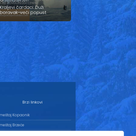
03.03.2026 20:17
Kraljevi čardaci: Duži
boravak-veći popust
Brzi linkovi
meštaj Kopaonik
meštaj Brzeće
meštaj Jošanička banja