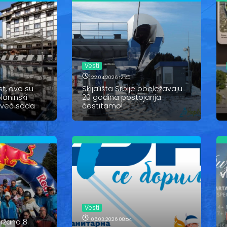
Vesti
22.04.2026 12:40
t, ovo su
Skijališta Srbije obeležavaju
laninski
20 godina postojanja –
 već sada
čestitamo!
Vesti
06.03.2026 08:54
ržana 8.