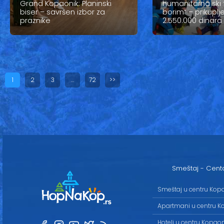
Grand Kopaonik: Planinski
humanitarna ski t
biser – savršen izbor za
borim“ – prikuplj
praznike
2.550.000 dinara
1
2
3
…
72
>>
Smeštaj - Cent
Smeštaj u centru Kop
Apartmani u centru K
Hoteli u centru Kopao