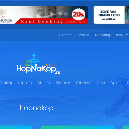
O Nama
Kontakt
Marketing
Uslovi ko
Sadržaj
Kop Info
Ski info
Ski škole
Ski renta
Vesti
Oglasi
G
hopnakop