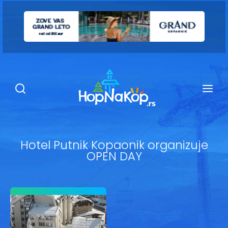
Smeštaj Kopaonik
Ugostiteljstvo
Sadržaj
Kop Info
Hotel Putnik Kopaonik organizuje
OPEN DAY
Ski info
Ski škole
Ski renta