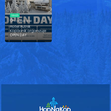
Vesti
Oglasi
Vesti
07.11.2022 13:40
Galerija
Hotel Putnik
Kopaonik organizuje
OPEN DAY
Copyright© 2020
HopNaKop