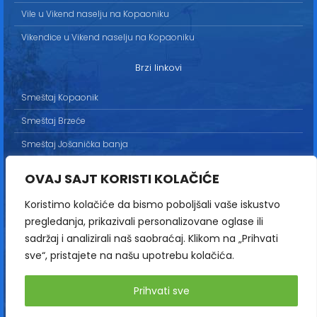
Vile u Vikend naselju na Kopaoniku
Vikendice u Vikend naselju na Kopaoniku
Brzi linkovi
Smeštaj Kopaonik
Smeštaj Brzeće
Smeštaj Jošanička banja
Uslovi korišćenja
OVAJ SAJT KORISTI KOLAČIĆE
Marketing
Koristimo kolačiće da bismo poboljšali vaše iskustvo
Politika privatnosti
pregledanja, prikazivali personalizovane oglase ili
Kontakt
sadržaj i analizirali naš saobraćaj. Klikom na „Prihvati
sve“, pristajete na našu upotrebu kolačića.
Copyright© 2013-2026 | HopNaKop
Prihvati sve
Sva prava zadržana / All rights reserved