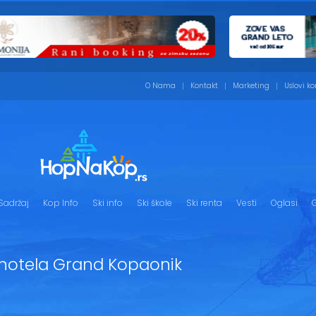
O Nama
Kontakt
Marketing
Uslovi ko
Sadržaj
Kop Info
Ski info
Ski škole
Ski renta
Vesti
Oglasi
G
hotela Grand Kopaonik