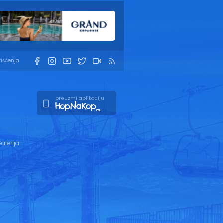
rišćenja
preuzmi aplikaciju
alerija