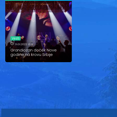
Vesti
01.01.2022 13:12
Grandiozan doček Nove
godine na krovu Srbije