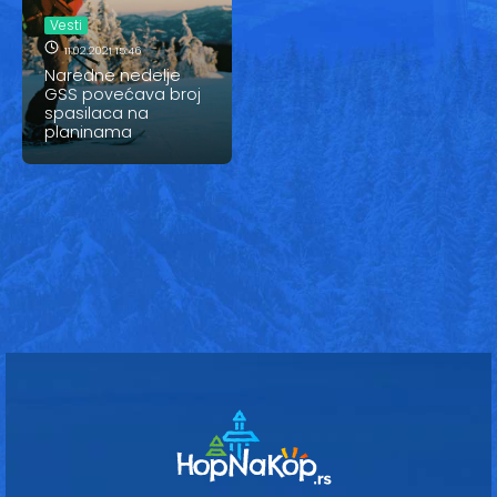
Vesti
Vesti
Oglasi
11.02.2021 15:46
Naredne nedelje
GSS povećava broj
Galerija
spasilaca na
planinama
Copyright© 2020
HopNaKop