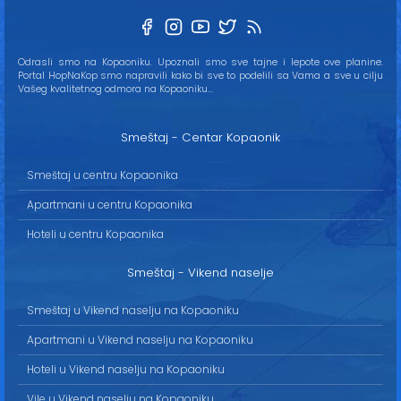
Odrasli smo na Kopaoniku. Upoznali smo sve tajne i lepote ove planine.
Portal HopNaKop smo napravili kako bi sve to podelili sa Vama a sve u cilju
Vašeg kvalitetnog odmora na Kopaoniku...
Smeštaj - Centar Kopaonik
Smeštaj u centru Kopaonika
Apartmani u centru Kopaonika
Hoteli u centru Kopaonika
Smeštaj - Vikend naselje
Smeštaj u Vikend naselju na Kopaoniku
Apartmani u Vikend naselju na Kopaoniku
Hoteli u Vikend naselju na Kopaoniku
Vile u Vikend naselju na Kopaoniku