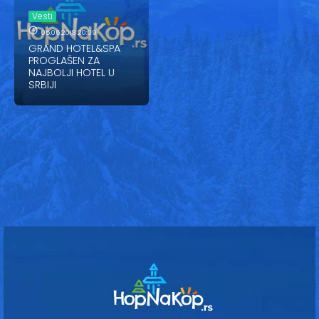
Vesti
Vesti
Oglasi
05.06.2018 20:09
GRAND HOTEL&SPA
PROGLAŠEN ZA
Galerija
NAJBOLJI HOTEL U
SRBIJI
Copyright© 2020
HopNaKop