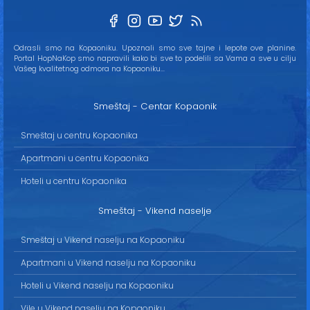
Odrasli smo na Kopaoniku. Upoznali smo sve tajne i lepote ove planine.
Portal HopNaKop smo napravili kako bi sve to podelili sa Vama a sve u cilju
Vašeg kvalitetnog odmora na Kopaoniku...
Smeštaj - Centar Kopaonik
Smeštaj u centru Kopaonika
Apartmani u centru Kopaonika
Hoteli u centru Kopaonika
Smeštaj - Vikend naselje
Smeštaj u Vikend naselju na Kopaoniku
Apartmani u Vikend naselju na Kopaoniku
Hoteli u Vikend naselju na Kopaoniku
Vile u Vikend naselju na Kopaoniku