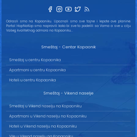
Odrasli smo na Kopaoniku. Upoznali smo sve tajne i lepote ove planine.
Portal HopNaKop smo napravili kako bi sve to podelili sa Vama a sve u cilju
Vašeg kvalitetnog odmora na Kopaoniku...
Smeštaj - Centar Kopaonik
Smeštaj u centru Kopaonika
Apartmani u centru Kopaonika
Hoteli u centru Kopaonika
Smeštaj - Vikend naselje
Smeštaj u Vikend naselju na Kopaoniku
Apartmani u Vikend naselju na Kopaoniku
Hoteli u Vikend naselju na Kopaoniku
Vile u Vikend naselju na Kopaoniku