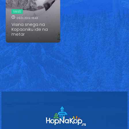
Vesti
Vesti
Oglasi
09.01.2019 16:43
Visina snega na
Galerija
Kopaoniku ide na
metar
Copyright© 2020
HopNaKop