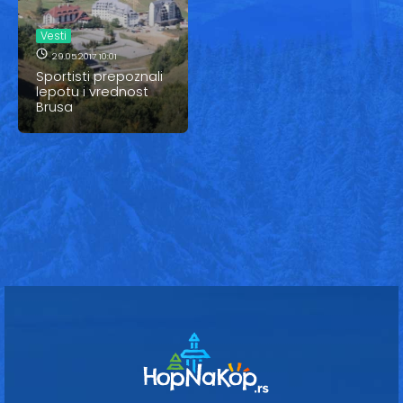
Vesti
Vesti
Oglasi
29.05.2017 10:01
Sportisti prepoznali
Galerija
lepotu i vrednost
Brusa
Copyright© 2020
HopNaKop