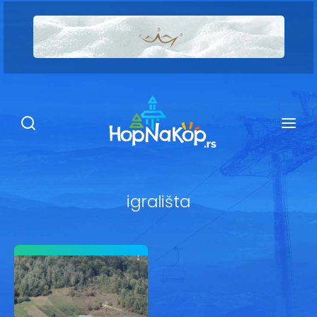
Smeštaj Kopaonik
Ugostiteljstvo
Sadržaj
Kop Info
igrališta
Ski info
Ski škole
Ski renta