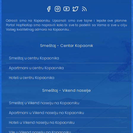
Odrasli smo na Kopaoniku. Upoznali smo sve tajne i lepote ove planine.
Portal HopNaKop smo napravili kako bi sve to podelili sa Vama a sve u cilju
Vašeg kvalitetnog odmora na Kopaoniku...
Smeštaj - Centar Kopaonik
Smeštaj u centru Kopaonika
Apartmani u centru Kopaonika
Hoteli u centru Kopaonika
Smeštaj - Vikend naselje
Smeštaj u Vikend naselju na Kopaoniku
Apartmani u Vikend naselju na Kopaoniku
Hoteli u Vikend naselju na Kopaoniku
Vile u Vikend naselju na Kopaoniku