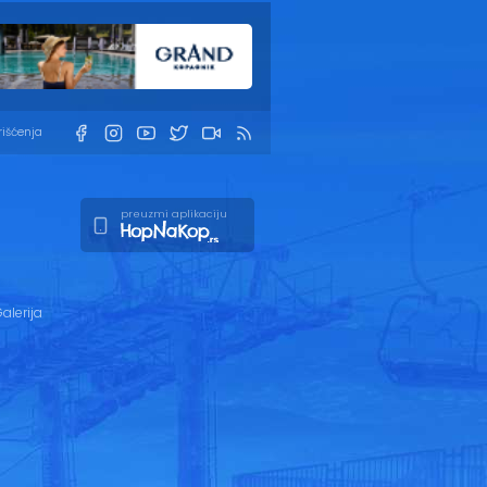
rišćenja
preuzmi aplikaciju
alerija