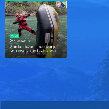
Vesti
05.06.2022 19:55
Gorska služba spasavanja:
Spasavanje sa brzih voda