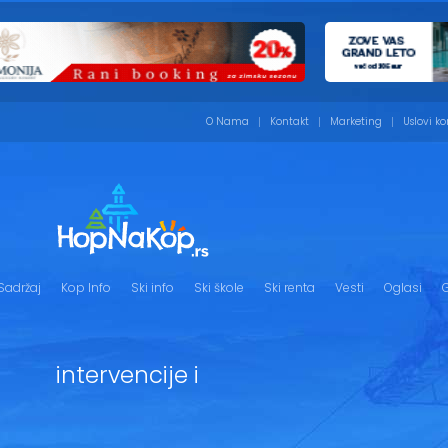
O Nama
Kontakt
Marketing
Uslovi ko
Sadržaj
Kop Info
Ski info
Ski škole
Ski renta
Vesti
Oglasi
G
intervencije i