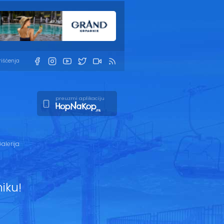
rišćenja
preuzmi aplikaciju
alerija
iku!