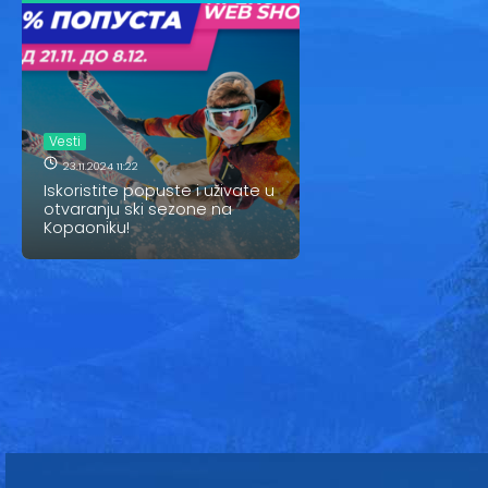
Vesti
23.11.2024 11:22
Iskoristite popuste i uživate u
otvaranju ski sezone na
Kopaoniku!