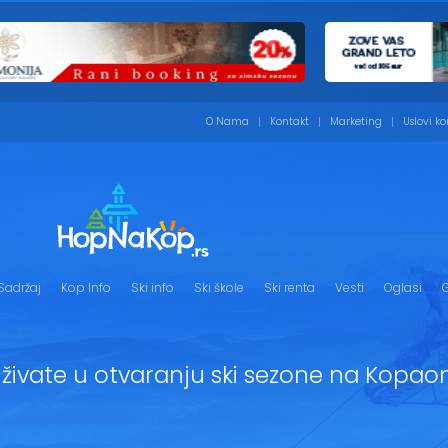
O Nama
Kontakt
Marketing
Uslovi ko
Sadržaj
Kop Info
Ski info
Ski škole
Ski renta
Vesti
Oglasi
G
 uživate u otvaranju ski sezone na Kopaon