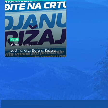
Vesti
02.03.2016 09:29
Izađi na crtu Bojanu Križaju