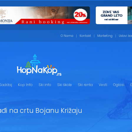
O Nama
Kontakt
Marketing
Uslovi ko
Sadržaj
Kop Info
Ski info
Ski škole
Ski renta
Vesti
Oglasi
G
ađi na crtu Bojanu Križaju