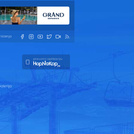
rišćenja
preuzmi aplikaciju
alerija