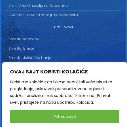
Vile u Vikend naselju na Kopaoniku
Vikendice u Vikend naselju na Kopaoniku
Brzi linkovi
Smeštaj Kopaonik
Smeštaj Brzeće
Smeštaj Jošanička banja
Uslovi korišćenja
OVAJ SAJT KORISTI KOLAČIĆE
Marketing
Koristimo kolačiće da bismo poboljšali vaše iskustvo
Politika privatnosti
pregledanja, prikazivali personalizovane oglase ili
Kontakt
sadržaj i analizirali naš saobraćaj. Klikom na „Prihvati
sve“, pristajete na našu upotrebu kolačića.
Copyright© 2013-2026 | HopNaKop
Prihvati sve
Sva prava zadržana / All rights reserved