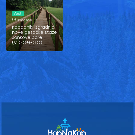
Vesti
Oglasi
Vesti
27.06.2018 14:21
Galerija
Kopaonik: Izgradnja
nove pešačke staze
Jankove bare
(VIDEO+FOTO)
Copyright© 2020
HopNaKop