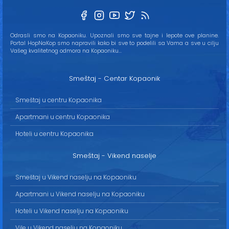
Odrasli smo na Kopaoniku. Upoznali smo sve tajne i lepote ove planine.
Portal HopNaKop smo napravili kako bi sve to podelili sa Vama a sve u cilju
Vašeg kvalitetnog odmora na Kopaoniku...
Smeštaj - Centar Kopaonik
Smeštaj u centru Kopaonika
Apartmani u centru Kopaonika
Hoteli u centru Kopaonika
Smeštaj - Vikend naselje
Smeštaj u Vikend naselju na Kopaoniku
Apartmani u Vikend naselju na Kopaoniku
Hoteli u Vikend naselju na Kopaoniku
Vile u Vikend naselju na Kopaoniku