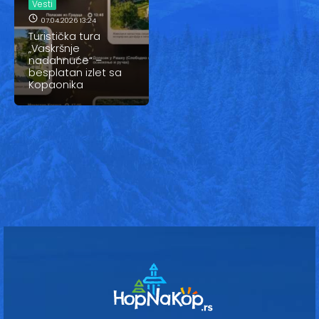
Vesti
Vesti
07.04.2026 13:24
Oglasi
Turistička tura
„Vaskršnje
nadahnuće“ –
Galerija
besplatan izlet sa
Kopaonika
Copyright© 2020
HopNaKop