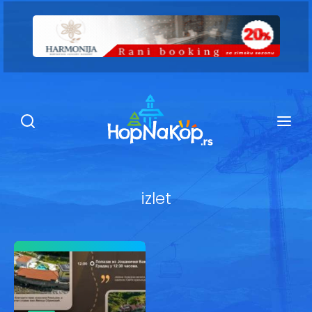
Smeštaj Kopaonik
Ugostiteljstvo
Sadržaj
Kop Info
izlet
Ski info
Ski škole
Ski renta