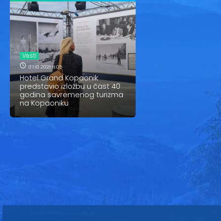
Vesti
07.10.2021 11:05
Hotel Grand Kopaonik
predstavio izložbu u čast 40
godina savremenog turizma
na Kopaoniku