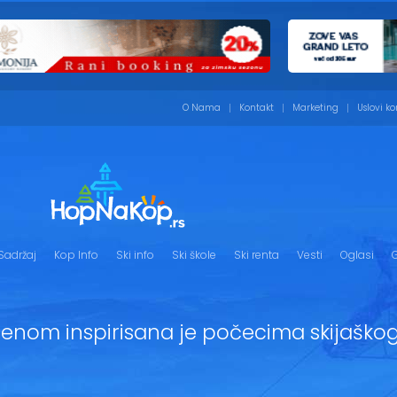
O Nama
Kontakt
Marketing
Uslovi ko
Sadržaj
Kop Info
Ski info
Ski škole
Ski renta
Vesti
Oglasi
G
renom inspirisana je počecima skijaško