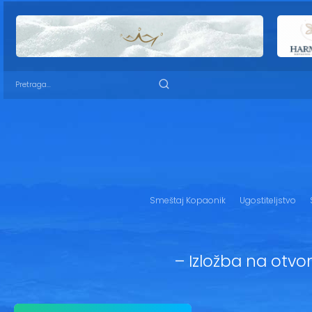
Smeštaj Kopaonik
Ugostiteljstvo
– Izložba na otvo