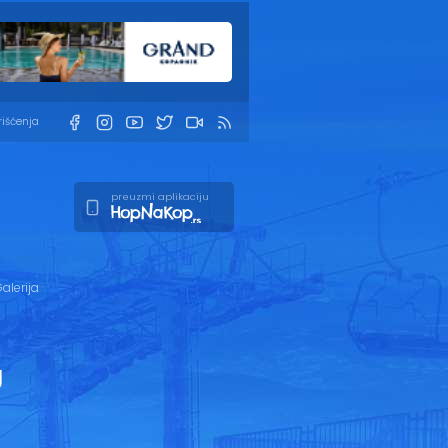
rišćenja
preuzmi aplikaciju
alerija
g