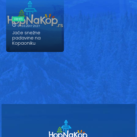
Vesti
Oglasi
Vesti
07.03.2017 21:27
Galerija
Jače snežne
padavine na
Kopaoniku
Copyright© 2020
HopNaKop