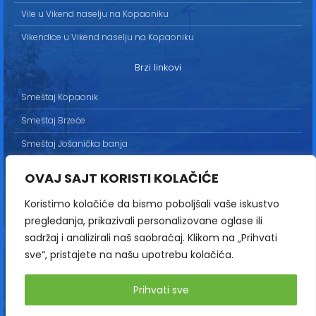
Vile u Vikend naselju na Kopaoniku
Vikendice u Vikend naselju na Kopaoniku
Brzi linkovi
Smeštaj Kopaonik
Smeštaj Brzeće
Smeštaj Jošanička banja
Uslovi korišćenja
OVAJ SAJT KORISTI KOLAČIĆE
Marketing
Koristimo kolačiće da bismo poboljšali vaše iskustvo
Politika privatnosti
pregledanja, prikazivali personalizovane oglase ili
Kontakt
sadržaj i analizirali naš saobraćaj. Klikom na „Prihvati
sve“, pristajete na našu upotrebu kolačića.
Copyright© 2013-2026 | HopNaKop
Prihvati sve
Sva prava zadržana / All rights reserved