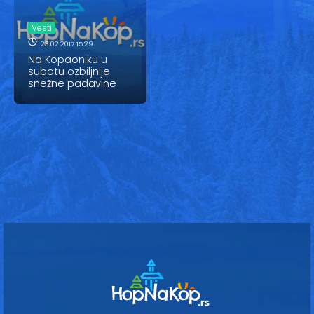
Vesti
Vesti
Oglasi
23.02.2017 15:29
Na Kopaoniku u
Galerija
subotu ozbiljnije
snežne padavine
Copyright© 2020
HopNaKop