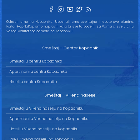
Odrasli smo na Kopaoniku. Upoznali smo sve tajne i lepote ove planine.
Portal HopNaKop smo napravili kako bi sve to podelili sa Vama a sve u cilju
Vašeg kvalitetnog odmora na Kopaoniku...
Smeštaj - Centar Kopaonik
Smeštaj u centru Kopaonika
Apartmani u centru Kopaonika
Hoteli u centru Kopaonika
Smeštaj - Vikend naselje
Smeštaj u Vikend naselju na Kopaoniku
Apartmani u Vikend naselju na Kopaoniku
Hoteli u Vikend naselju na Kopaoniku
Vile u Vikend naselju na Kopaoniku