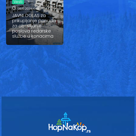
Vesti
Vesti
08.10.2025 10:15
Oglasi
JAVNI OGLAS za
prikupljanje ponuda
za obavljanje
Galerija
poslova redarske
službe u konacima
Copyright© 2020
HopNaKop