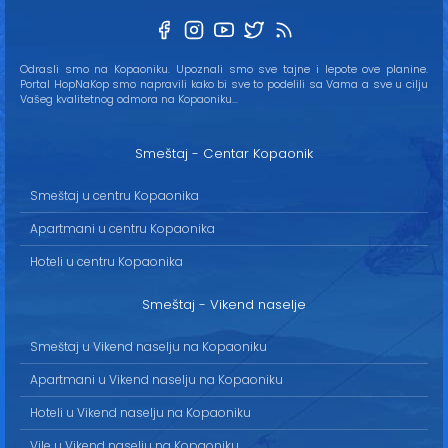
Odrasli smo na Kopaoniku. Upoznali smo sve tajne i lepote ove planine.
Portal HopNaKop smo napravili kako bi sve to podelili sa Vama a sve u cilju
Vašeg kvalitetnog odmora na Kopaoniku...
Smeštaj - Centar Kopaonik
Smeštaj u centru Kopaonika
Apartmani u centru Kopaonika
Hoteli u centru Kopaonika
Smeštaj - Vikend naselje
Smeštaj u Vikend naselju na Kopaoniku
Apartmani u Vikend naselju na Kopaoniku
Hoteli u Vikend naselju na Kopaoniku
Vile u Vikend naselju na Kopaoniku