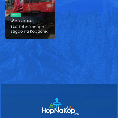
Vesti
Oglasi
Vesti
20.11.2018 11:49
Galerija
TAXI Tabač snega
stigao na Kopaonik
Copyright© 2020
HopNaKop