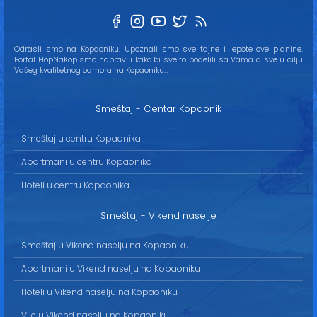
Odrasli smo na Kopaoniku. Upoznali smo sve tajne i lepote ove planine.
Portal HopNaKop smo napravili kako bi sve to podelili sa Vama a sve u cilju
Vašeg kvalitetnog odmora na Kopaoniku...
Smeštaj - Centar Kopaonik
Smeštaj u centru Kopaonika
Apartmani u centru Kopaonika
Hoteli u centru Kopaonika
Smeštaj - Vikend naselje
Smeštaj u Vikend naselju na Kopaoniku
Apartmani u Vikend naselju na Kopaoniku
Hoteli u Vikend naselju na Kopaoniku
Vile u Vikend naselju na Kopaoniku