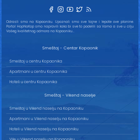
Odrasli smo na Kopaoniku. Upoznali smo sve tajne i lepote ove planine.
Portal HopNaKop smo napravili kako bi sve to podelili sa Vama a sve u cilju
Vašeg kvalitetnog odmora na Kopaoniku...
Smeštaj - Centar Kopaonik
Smeštaj u centru Kopaonika
Apartmani u centru Kopaonika
Hoteli u centru Kopaonika
Smeštaj - Vikend naselje
Smeštaj u Vikend naselju na Kopaoniku
Apartmani u Vikend naselju na Kopaoniku
Hoteli u Vikend naselju na Kopaoniku
Vile u Vikend naselju na Kopaoniku