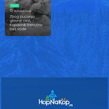
Vesti
Vesti
Oglasi
15.12.2018 20:59
Zbog pucanja
glavne cevi,
Galerija
Kopaonik trenutno
bez vode
Copyright© 2020
HopNaKop