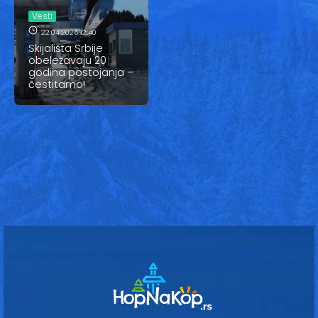
Vesti
Vesti
Oglasi
22.04.2026 12:40
Skijališta Srbije
obeležavaju 20
Galerija
godina postojanja –
čestitamo!
Copyright© 2020
HopNaKop