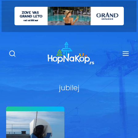
Smeštaj Kopaonik
Ugostiteljstvo
Sadržaj
Kop Info
jubilej
Ski info
Ski škole
Ski renta