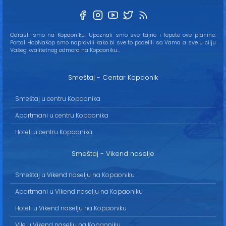
Odrasli smo na Kopaoniku. Upoznali smo sve tajne i lepote ove planine.
Portal HopNaKop smo napravili kako bi sve to podelili sa Vama a sve u cilju
Vašeg kvalitetnog odmora na Kopaoniku...
Smeštaj - Centar Kopaonik
Smeštaj u centru Kopaonika
Apartmani u centru Kopaonika
Hoteli u centru Kopaonika
Smeštaj - Vikend naselje
Smeštaj u Vikend naselju na Kopaoniku
Apartmani u Vikend naselju na Kopaoniku
Hoteli u Vikend naselju na Kopaoniku
Vile u Vikend naselju na Kopaoniku