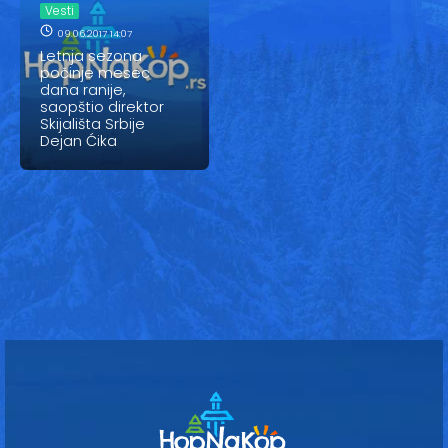
Vesti
Vesti
09.06.2017 14:07
Oglasi
Letnja sezona
počinje mesec
Galerija
dana ranije,
saopštio direktor
Skijališta Srbije
Dejan Ćika
Copyright© 2020
HopNaKop