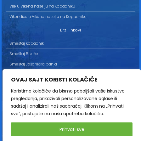
Vile u Vikend naselju na Kopaoniku
Vikendice u Vikend naselju na Kopaoniku
Brzi linkovi
Smeštaj Kopaonik
Smeštaj Brzeće
Smeštaj Jošanička banja
Uslovi korišćenja
OVAJ SAJT KORISTI KOLAČIĆE
Marketing
Koristimo kolačiće da bismo poboljšali vaše iskustvo
Politika privatnosti
pregledanja, prikazivali personalizovane oglase ili
Kontakt
sadržaj i analizirali naš saobraćaj. Klikom na „Prihvati
sve“, pristajete na našu upotrebu kolačića.
Copyright© 2013-2026 | HopNaKop
Prihvati sve
Sva prava zadržana / All rights reserved