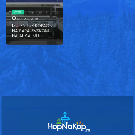
Vesti
Vesti
Oglasi
01.10.2018 20:15
MUJEN LUX KOPAONIK
Galerija
NA SARAJEVSKOM
HALAL SAJMU
Copyright© 2020
HopNaKop