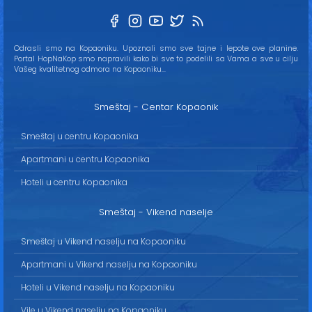
Odrasli smo na Kopaoniku. Upoznali smo sve tajne i lepote ove planine.
Portal HopNaKop smo napravili kako bi sve to podelili sa Vama a sve u cilju
Vašeg kvalitetnog odmora na Kopaoniku...
Smeštaj - Centar Kopaonik
Smeštaj u centru Kopaonika
Apartmani u centru Kopaonika
Hoteli u centru Kopaonika
Smeštaj - Vikend naselje
Smeštaj u Vikend naselju na Kopaoniku
Apartmani u Vikend naselju na Kopaoniku
Hoteli u Vikend naselju na Kopaoniku
Vile u Vikend naselju na Kopaoniku