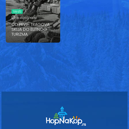
Vesti
Vesti
Oglasi
01.10.2021 19:58
OD PRVIH TRAGOVA
Galerija
SKIJA DO ELITNOG
TURIZMA
Copyright© 2020
HopNaKop