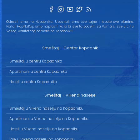
Odrasli smo na Kopaoniku. Upoznali smo sve tajne i lepote ove planine.
Portal HopNaKop smo napravili kako bi sve to podelili sa Vama a sve u cilju
Vašeg kvalitetnog odmora na Kopaoniku...
Smeštaj - Centar Kopaonik
Smeštaj u centru Kopaonika
Apartmani u centru Kopaonika
Hoteli u centru Kopaonika
Smeštaj - Vikend naselje
Smeštaj u Vikend naselju na Kopaoniku
Apartmani u Vikend naselju na Kopaoniku
Hoteli u Vikend naselju na Kopaoniku
Vile u Vikend naselju na Kopaoniku