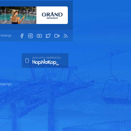
rišćenja
preuzmi aplikaciju
alerija