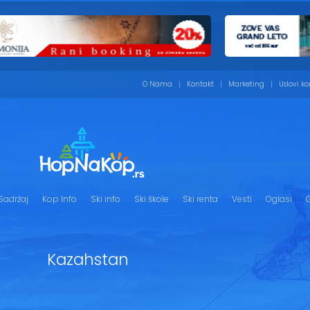
O Nama
Kontakt
Marketing
Uslovi ko
Sadržaj
Kop Info
Ski info
Ski škole
Ski renta
Vesti
Oglasi
G
Kazahstan