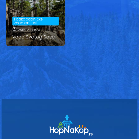
Vesti
Oglasi
Podkopaoničke
znamenitosti
Galerija
25.09.2017 19:43
Voda Svetog Save
Copyright© 2020
HopNaKop