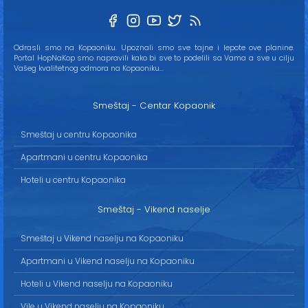
Odrasli smo na Kopaoniku. Upoznali smo sve tajne i lepote ove planine.
Portal HopNaKop smo napravili kako bi sve to podelili sa Vama a sve u cilju
Vašeg kvalitetnog odmora na Kopaoniku...
Smeštaj - Centar Kopaonik
Smeštaj u centru Kopaonika
Apartmani u centru Kopaonika
Hoteli u centru Kopaonika
Smeštaj - Vikend naselje
Smeštaj u Vikend naselju na Kopaoniku
Apartmani u Vikend naselju na Kopaoniku
Hoteli u Vikend naselju na Kopaoniku
Vile u Vikend naselju na Kopaoniku