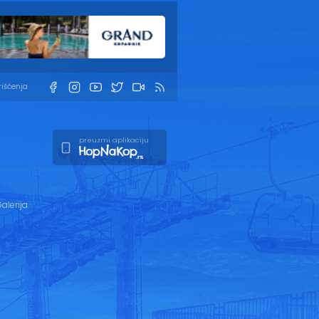
rišćenja
preuzmi aplikaciju
alerija