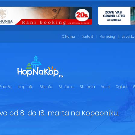
O Nama
Kontakt
Marketing
Uslovi ko
Sadržaj
Kop Info
Ski info
Ski škole
Ski renta
Vesti
Oglasi
G
ava od 8. do 18. marta na Kopaoniku.