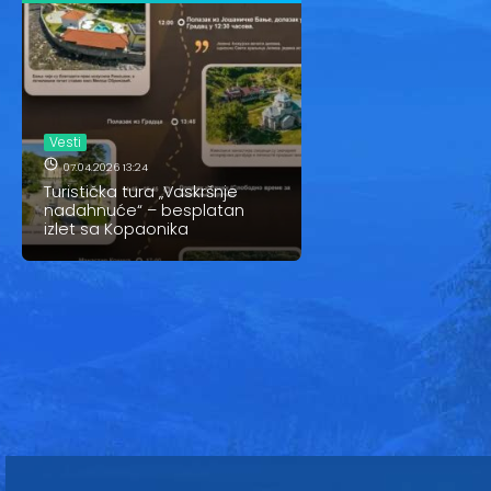
Vesti
07.04.2026 13:24
Turistička tura „Vaskršnje
nadahnuće“ – besplatan
izlet sa Kopaonika