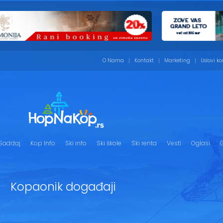
O Nama
Kontakt
Marketing
Uslovi ko
Sadržaj
Kop Info
Ski info
Ski škole
Ski renta
Vesti
Oglasi
G
Kopaonik događaji