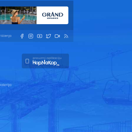
rišćenja
preuzmi aplikaciju
alerija