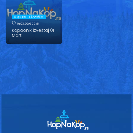
Vesti
Oglasi
Kopaonik izveštaj
01.03.2016 09:18
Galerija
Kopaonik izveštaj 01
Mart
Copyright© 2020
HopNaKop