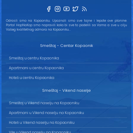
Odrasli smo na Kopaoniku. Upoznali smo sve tajne i lepote ove planine.
Portal HopNaKop smo napravili kako bi sve to podelili sa Vama a sve u cilju
Vašeg kvalitetnog odmora na Kopaoniku...
Smeštaj - Centar Kopaonik
Smeštaj u centru Kopaonika
Apartmani u centru Kopaonika
Hoteli u centru Kopaonika
Smeštaj - Vikend naselje
Smeštaj u Vikend naselju na Kopaoniku
Apartmani u Vikend naselju na Kopaoniku
Hoteli u Vikend naselju na Kopaoniku
Vile u Vikend naselju na Kopaoniku