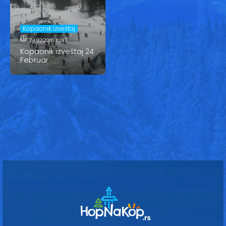
Vesti
Oglasi
Kopaonik izveštaj
24.02.2016 10:43
Galerija
Kopaonik izveštaj 24
Februar
Copyright© 2020
HopNaKop