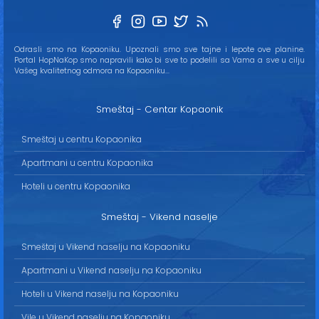
Odrasli smo na Kopaoniku. Upoznali smo sve tajne i lepote ove planine.
Portal HopNaKop smo napravili kako bi sve to podelili sa Vama a sve u cilju
Vašeg kvalitetnog odmora na Kopaoniku...
Smeštaj - Centar Kopaonik
Smeštaj u centru Kopaonika
Apartmani u centru Kopaonika
Hoteli u centru Kopaonika
Smeštaj - Vikend naselje
Smeštaj u Vikend naselju na Kopaoniku
Apartmani u Vikend naselju na Kopaoniku
Hoteli u Vikend naselju na Kopaoniku
Vile u Vikend naselju na Kopaoniku