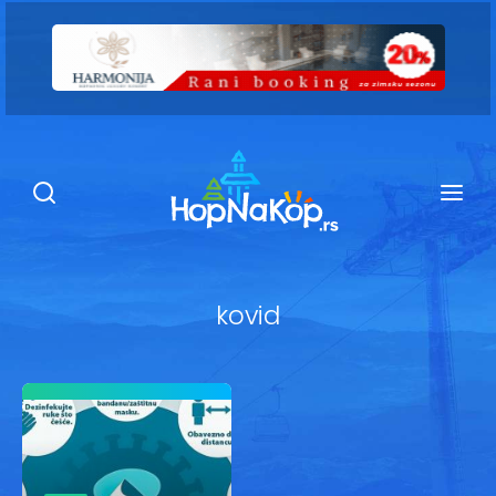
Smeštaj Kopaonik
Ugostiteljstvo
Sadržaj
Kop Info
kovid
Ski info
Ski škole
Ski renta