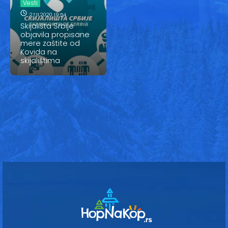
Vesti
Vesti
27.11.2020 19:54
Oglasi
Skijališta Srbije
objavila propisane
mere zaštite od
Galerija
Kovida na
skijalištima
Copyright© 2020
HopNaKop