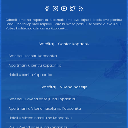
Odrasli smo na Kopaoniku. Upoznali smo sve tajne i lepote ove planine.
Portal HopNaKop smo napravili kako bi sve to podelili sa Vama a sve u cilju
Vašeg kvalitetnog odmora na Kopaoniku...
Smeštaj - Centar Kopaonik
Smeštaj u centru Kopaonika
Apartmani u centru Kopaonika
Hoteli u centru Kopaonika
Smeštaj - Vikend naselje
Smeštaj u Vikend naselju na Kopaoniku
Apartmani u Vikend naselju na Kopaoniku
Hoteli u Vikend naselju na Kopaoniku
Vile u Vikend naselju na Kopaoniku